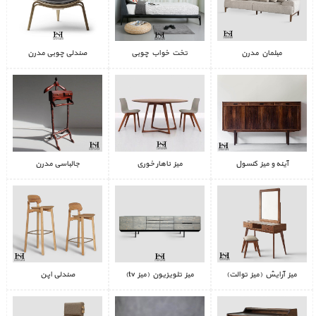
مبلمان مدرن
تخت خواب چوبی
صندلی چوبی مدرن
آینه و میز کنسول
میز ناهار خوری
جالباسی مدرن
میز آرایش (میز توالت)
میز تلویزیون (میز tv)
صندلی اپن