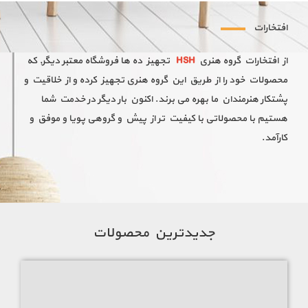
مبل راحتی مدرن
افتخارات
مبلمان HSH تولید کننده مبلمان مدرن و لاکچری و فروشنده انواع
از افتخارات گروه هنری
HSH
تجهیز ده ها فروشگاه معتبر دیگر, که
محصولات چوبی، طراحی دکوراسیون داخلی، فروش اینترنتی انواع
محصولات خود را از طریق این گروه هنری تجهیز کرده و از خلاقیت و
آینه و میز کنسول چوبی، میز ناهار خوری گرد نقلی، مبل راحتی ال،
پشتکار هنرمندان ما بهره می برند. اکنون بار دیگر در خدمت شما
سرویس خواب چوبی، مبل چستر، دراور، کتابخانه فانتزی، جاکفشی
هستیم با محصولاتی با کیفیت تر از پیش و گروهی پویا و موفق و
داشبوردی و دیواری و … در طرح و رنگ چوب متنوع و مختلف با هر
کارآمد.
سلیقه مشتری در ایران را متوانید از
سایت مبلمان نشیمن
و HSH
خریداری نمایید.
سایت مبلمان نشیمن
جدیدترین محصولات
فروشگاه اینترنتی مبلمان
محصولات شامل : گارانتی برای محصولات و همینطور امکان خرید
آنلاین
مبلمان نشیمن
به صورت غیرحضوری و یا حتی حضوری را برای
مشتریان گرامی در سراسر کشور داریم. گروه هنری HSH با تولید انواع