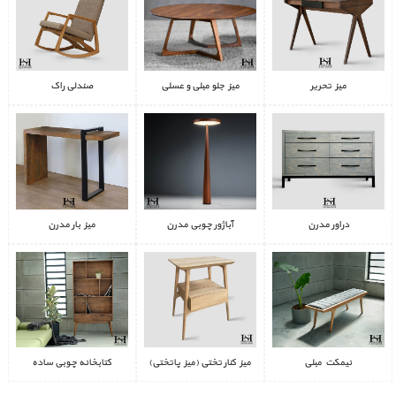
میز تحریر
میز جلو مبلی و عسلی
صندلی راک
دراور مدرن
آباژور چوبی مدرن
میز بار مدرن
نیمکت مبلی
میز کنار تختی (میز پاتختی)
کتابخانه چوبی ساده