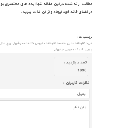
مطالب ارائه شده در این مقاله تنها ایده های مختصری بود
در فضای خانه خود ایجاد و از ان لذت ببرید.
برچسب ها :
خرید کتابخانه مدرن
،
قفسه کتابخانه
،
فروش کتابخانه در شیراز
،
پیج مدل 
چوبی
،
کتابخانه چوبی در تهران
تعداد بازديد :
1898
نظرات كاربران :