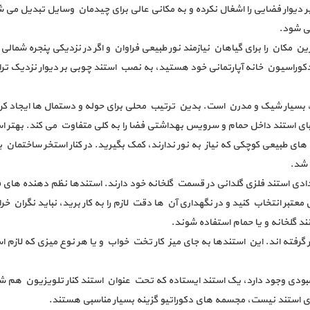
دیوار فضایی را اشغال نکرده و به مکانی عالی برای چیدمان وسایل تبدیل می شو
می شود.
ین مکان را برای گیاهان نیازمند نور طبیعی فراوان و اگر در نزدیکی پنجره شمالی 
 دکوراسیون خانه آپارتمانی خود هستید، به نصب استند چوبی بر دیوار نزدیک ترا
سیار شیک و مدرن است. بدین ترتیب محلی برای حوله و دستمال ها ایجاد کرد
ای استند داخل حمام و سرویس بهداشتی فضا را به کلی متفاوت می کند. بهتر ا
ای طبیعی کوچکی که نیاز به نور ندارند، کمک بگیرید. در کنار استخر ساختمان یک
 شد.
ادی استند فلزی گلدانی در قسمت گلخانه خود دارند. استندها نظم دهنده های 
ی معتبر انتخاب کنید و در نگهداری آن ها دقت لازم را به کار برید، نباید نگرا
د گلخانه و یا حمام استفاده شوند.
 گرفته اند. این استندها به جای میز کار تخت خواب و یا هر نوع میزی که لازم 
بودی وجود دارد، یک استند ایستاده که تحت عنوان استند کنار تلویزیون هم شن
 روی استند نیست، مجسمه های دکوراتیو گزینه بسیار مناسبی هستند.