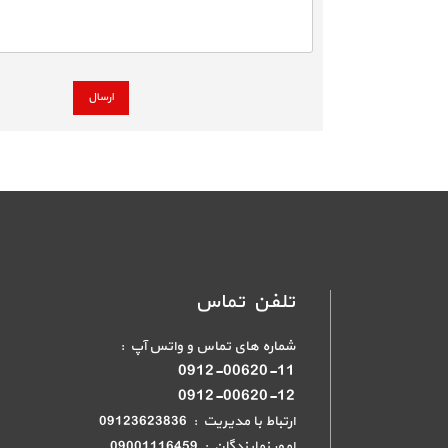
تلفن تماس
شماره های تماس و واتس آپ :
0912-00620-11
0912-00620-12
ارتباط با مدیریت : 09123623836
امور نمایندگان : 09001116459