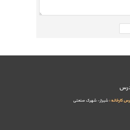
درس
رس کارخانه :
شیراز- شهرک صنعتی