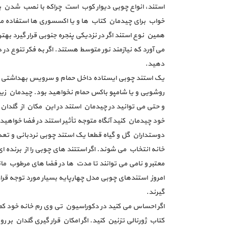
استند، انواع چوبی دیوار کوب است چراکه با نصب شدن بر 
خواب برای چیدمان کتاب ها و یا اکسسوری ها استفاده 
همین نوع استند اگر در نزدیکی پنجره جنوبی قرار گیرد بهتر
می آورد که نیازمند نور متوسط هستند. اگر به فکر تنوع در
دهید.
یک استند چوبی ایستاده داخل حمام و سرویس بهداشتی، ب
روشویی و یا شامپو باکس حمام نخواهید بود. چیدمان زیب
و حتی می توانید در چیدمان استند در این مکان از گلدان ه
خود چیدمان کنید آنگاه متوجه تأثیر استند در فضا خواهید
دوستداران گل و گیاه قطعا یک استند چوبی نردبانی و تعد
خانه انتخاب می شوند. اگر استتند های چوبی را از برنده ا
معتبر و نامی می توانند تا مدت ها در فضا های مرطوب مانن
امروز استندهای چوبی مدل چهارپایه بسیار مورد توجه قرار
گیرند.
اگر احساس می کنید در دکوراسیون تی وی رم خانه خود کم
کتاب ژورنالی تزئین کنید. اگر امکان قرار گیری گلدان بر