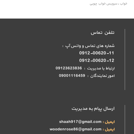
خواب
،
سرویس خواب چوبی
تلفن تماس
شماره های تماس و واتس آپ :
0912-00620-11
0912-00620-12
ارتباط با مدیریت : 09123623836
امور نمایندگان : 09001116459
ارسال پیام به مدیریت
ایمیل :
shaah917@gmail.com
ایمیل :
woodenrose86@gmail.com