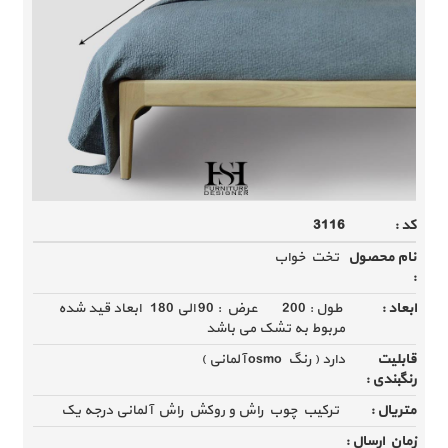
کد :
3116
نام محصول
تخت خواب
:
ابعاد :
طول : 200 عرض : 90 الی 180 ابعاد قید شده
مربوط به تشک می باشد
قابلیت
دارد ( رنگ osmo آلمانی )
رنگبندی :
متریال :
ترکیب چوب راش و روکش راش آلمانی درجه یک
زمان ارسال :