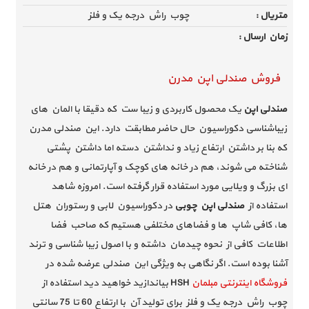
تولیدی صندلی اپن
متریال :
چوب راش درجه یک و فلز
زمان ارسال :
مرکز فروش صندلی اپن در تهران
بهترین صندلی اپن
فروش صندلی اپن مدرن
صندلی اپن
یک محصول کاربردی و زیبا ست که دقیقا با المان های
صندلی اپن مدرن
زیباشناسی دکوراسیون حال حاضر مطابقت دارد. این صندلی مدرن
که بنا بر داشتن ارتفاع زیاد و نداشتن دسته اما داشتن پشتی
شناخته می شوند، هم در خانه های کوچک و آپارتمانی و هم در خانه
ای بزرگ و ویلایی مورد استفاده قرار گرفته است. امروزه شاهد
استفاده از
صندلی اپن چوبی
در دکوراسیون لابی و رستوران هتل
ها، کافی شاپ ها و فضاهای مختلفی هستیم که صاحب فضا
اطلاعات کافی از نحوه چیدمان داشته و با اصول زیبا شناسی و ترند
آشنا بوده است. اگر نگاهی به ویژگی این صندلی عرضه شده در
فروشگاه اینترنتی مبلمان
HSH بیاندازید خواهید دید استفاده از
چوب راش درجه یک و فلز برای تولید آن با ارتفاع 60 تا 75 سانتی