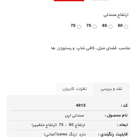
ارتفاع صندلی
75
70
65
60
(0
(0
(0
(0
تومان
تومان
تومان
تومان
)
)
)
)
مناسب فضای منزل، کافی شاپ و رستوران ها
نقد و بررسی
نظرات کاربران
کد :
4613
خرید اینترنتی صندلی اپن
نام محصول :
صندلی اپن
ابعاد :
ارتفاع 60 - 75 (ارتفاع متغییر)
صندلی اپن چوبی
قابلیت رنگبندی :
دارد (رنگ osmo آلمانی)