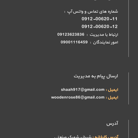
شماره های تماس و واتس آپ :
0912-00620-11
0912-00620-12
ارتباط با مدیریت : 09123623836
امور نمایندگان : 09001116459
ارسال پیام به مدیریت
ایمیل :
shaah917@gmail.com
ایمیل :
woodenrose86@gmail.com
آدرس
آدرس کارخانه :
شیراز- شهرک صنعتی