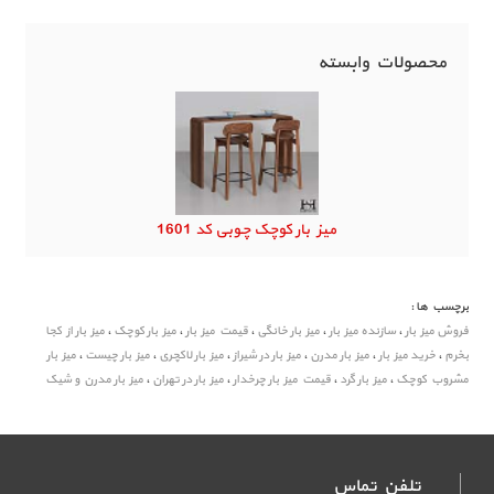
محصولات وابسته
میز بار کوچک چوبی کد 1601
برچسب ها :
فروش میز بار
،
سازنده میز بار
،
میز بار خانگی
،
قیمت میز بار
،
میز بار کوچک
،
میز بار از کجا
بخرم
،
خرید میز بار
،
میز بار مدرن
،
میز بار در شیراز
،
میز بار لاکچری
،
میز بار چیست
،
میز بار
مشروب کوچک
،
میز بار گرد
،
قیمت میز بار چرخدار
،
میز بار در تهران
،
میز بار مدرن و شیک
تلفن تماس