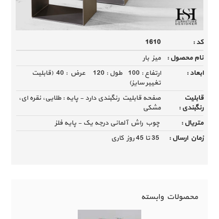
کد :
1610
نام محصول :
میز بار
ابعاد :
ارتفاع : 100 طول : 120 عرض : 40 (قابلیت
تغییر سایز)
قابلیت
صفحه قابلیت رنگبندی دارد - پایه : طلایی، نقره ای،
رنگبندی :
مشکی
متریال :
چوب راش آلمانی درجه یک - پایه فلز
زمان ارسال :
35 تا 45 روز کاری
محصولات وابسته