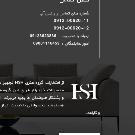
تلفن تماس
شماره های تماس و واتس آپ :
0912-00620-11
0912-00620-12
ارتباط با مدیریت : 09123623836
امور نمایندگان : 09001116459
از افتخارات گر
محصولات خود را از طریق این گروه هن
و پشتکار هنرمندان ما بهره می‌برند. 
هستیم با محصولاتی با کیفیت تر از
و کارآمد.