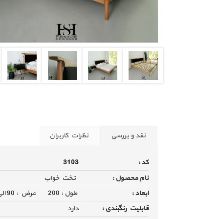
نقد و بررسی
نظرات کاربران
کد :
3103
قیمت تخت خواب دو نفره چوبی
نام محصول :
تخت خواب
ابعاد :
طول : 200 عرض : 90 الی 180 ابعاد قید شده مربوط به تشک می باشد
قابلیت رنگبندی :
دارد