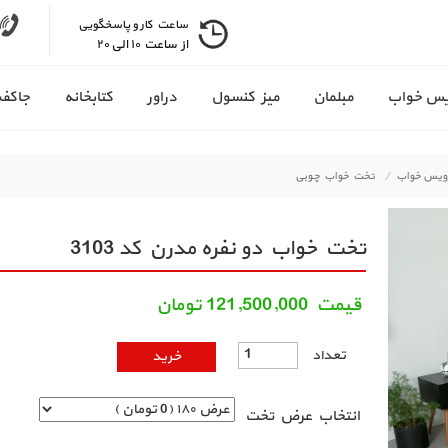
ساعت کار و پاسخگویی
از ساعت ۱۰ الی ۲۰
س خواب
مبلمان
میز کنسول
دراور
کتابخانه
جاکف
ویس خواب
تخت خواب چوبی
تخت خواب دو نفره مدرن کد 3103
قيمت
121,500,000
تومان
تعداد
انتخاب عرض تخت